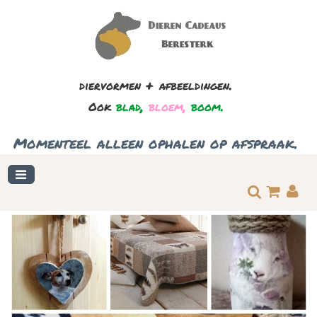
+
.
diervormen
afbeeldingen
,
,
.
Ook
blad
bloem
boom
.
Momenteel
alleen
ophalen
op
afspraak