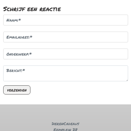
Schrijf een reactie
DierenCadeaus
Eemplein 28