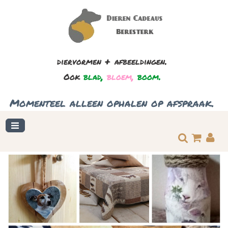
+
.
diervormen
afbeeldingen
,
,
.
Ook
blad
bloem
boom
.
Momenteel
alleen
ophalen
op
afspraak