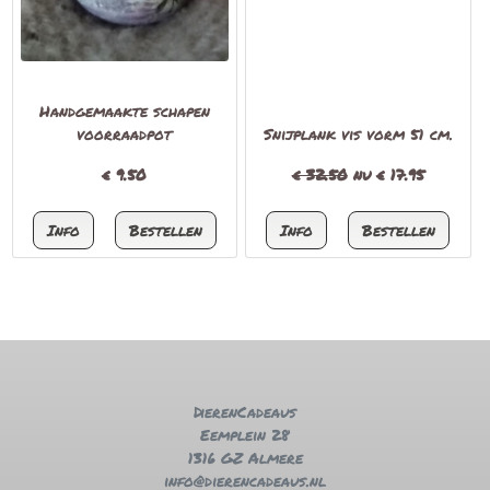
Handgemaakte schapen
voorraadpot
Snijplank vis vorm 51 cm.
€
9.50
€ 32.50
nu €
17.95
DierenCadeaus
Eemplein 28
1316 GZ Almere
info@dierencadeaus.nl