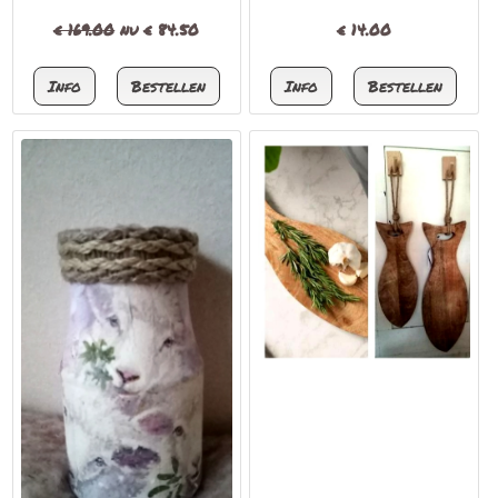
€ 169.00
nu €
84.50
€
14.00