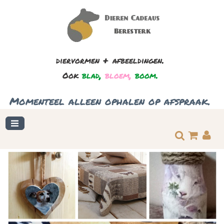
+
.
diervormen
afbeeldingen
,
,
.
Ook
blad
bloem
boom
.
Momenteel
alleen
ophalen
op
afspraak