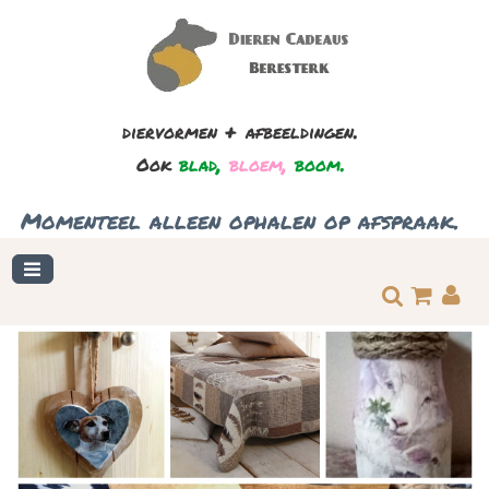
+
.
diervormen
afbeeldingen
,
,
.
Ook
blad
bloem
boom
.
Momenteel
alleen
ophalen
op
afspraak