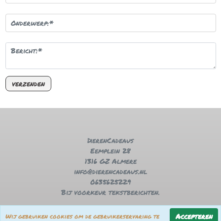
DierenCadeaus
Eemplein 28
1316 GZ Almere
info@dierencadeaus.nl
0635625229
Bij voorkeur tekstberichten.
Contactpagina
Accepteren
Wij gebruiken cookies om de gebruikerservaring te